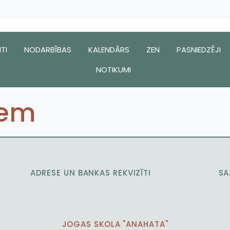
TI
NODARBĪBAS
KALENDĀRS
ZEN
PASNIEDZĒJI
NOTIKUMI
iem
ADRESE UN BANKAS REKVIZĪTI
SA
JOGAS SKOLA "ANAHATA"