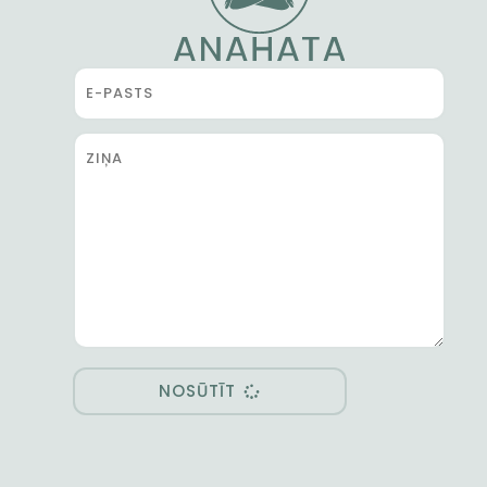
NOSŪTĪT