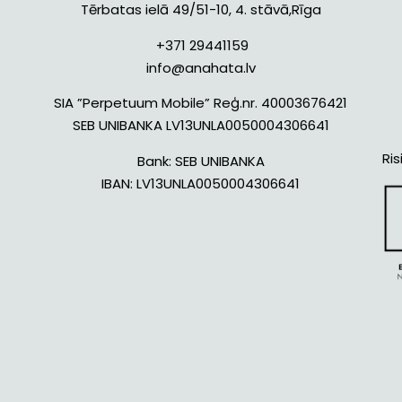
Tērbatas ielā 49/51-10, 4. stāvā,Rīga
+371 29441159
info@anahata.lv
SIA ”Perpetuum Mobile” Reģ.nr. 40003676421
SEB UNIBANKA LV13UNLA0050004306641
Ris
Bank:
SEB UNIBANKA
IBAN:
LV13UNLA0050004306641