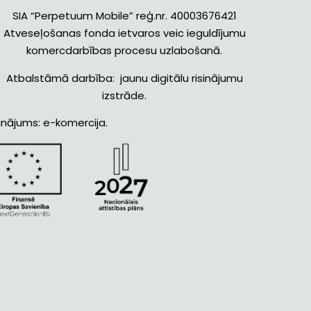
SIA “Perpetuum Mobile” reģ.nr. 40003676421
Atveseļošanas fonda ietvaros veic ieguldījumu
komercdarbības procesu uzlabošanā.
Atbalstāmā darbība: jaunu digitālu risinājumu
izstrāde.
inājums: e-komercija.