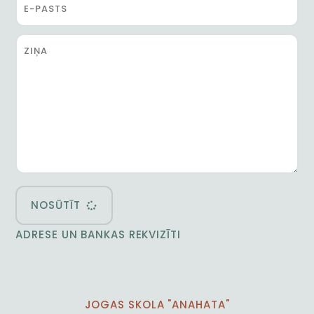
NOSŪTĪT
ADRESE UN BANKAS REKVIZĪTI
JOGAS SKOLA "ANAHATA"