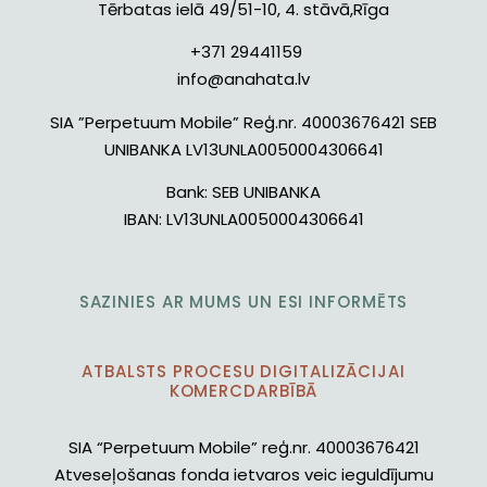
Tērbatas ielā 49/51-10, 4. stāvā,Rīga
+371 29441159
info@anahata.lv
SIA ”Perpetuum Mobile” Reģ.nr. 40003676421 SEB
UNIBANKA LV13UNLA0050004306641
Bank:
SEB UNIBANKA
IBAN:
LV13UNLA0050004306641
SAZINIES AR MUMS UN ESI INFORMĒTS
ATBALSTS PROCESU DIGITALIZĀCIJAI
KOMERCDARBĪBĀ
SIA “Perpetuum Mobile” reģ.nr. 40003676421
Atveseļošanas fonda ietvaros veic ieguldījumu