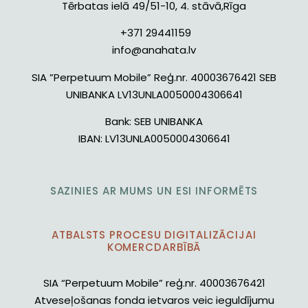
Tērbatas ielā 49/51-10, 4. stāvā,Rīga
+371 29441159
info@anahata.lv
SIA ”Perpetuum Mobile” Reģ.nr. 40003676421 SEB
UNIBANKA LV13UNLA0050004306641
Bank:
SEB UNIBANKA
IBAN:
LV13UNLA0050004306641
SAZINIES AR MUMS UN ESI INFORMĒTS
ATBALSTS PROCESU DIGITALIZĀCIJAI
KOMERCDARBĪBĀ
SIA “Perpetuum Mobile” reģ.nr. 40003676421
Atveseļošanas fonda ietvaros veic ieguldījumu