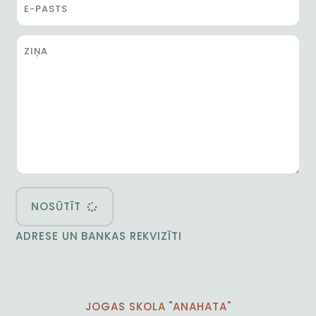
NOSŪTĪT
ADRESE UN BANKAS REKVIZĪTI
JOGAS SKOLA "ANAHATA"