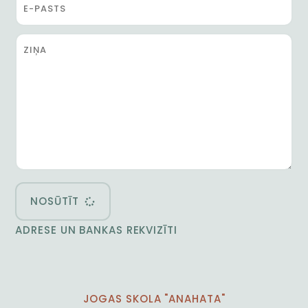
NOSŪTĪT
ADRESE UN BANKAS REKVIZĪTI
JOGAS SKOLA "ANAHATA"