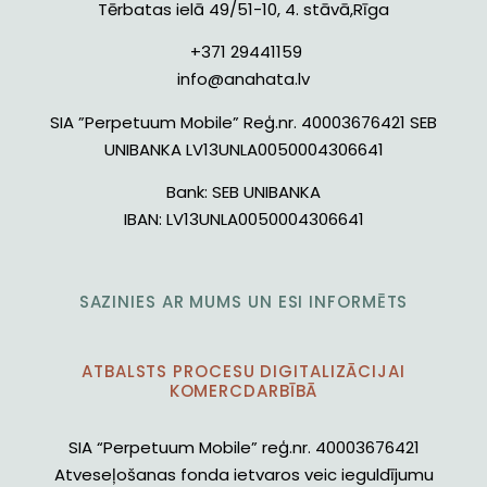
Tērbatas ielā 49/51-10, 4. stāvā,Rīga
+371 29441159
info@anahata.lv
SIA ”Perpetuum Mobile” Reģ.nr. 40003676421 SEB
UNIBANKA LV13UNLA0050004306641
Bank:
SEB UNIBANKA
IBAN:
LV13UNLA0050004306641
SAZINIES AR MUMS UN ESI INFORMĒTS
ATBALSTS PROCESU DIGITALIZĀCIJAI
KOMERCDARBĪBĀ
SIA “Perpetuum Mobile” reģ.nr. 40003676421
Atveseļošanas fonda ietvaros veic ieguldījumu