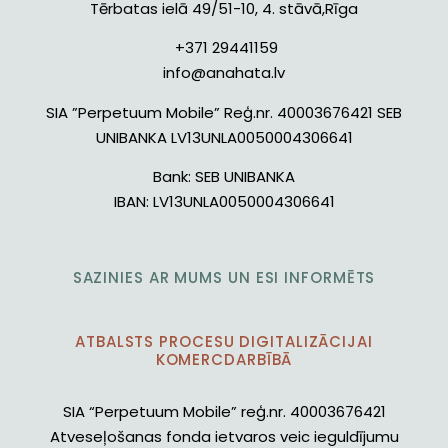
Tērbatas ielā 49/51-10, 4. stāvā,Rīga
+371 29441159
info@anahata.lv
SIA ”Perpetuum Mobile” Reģ.nr. 40003676421 SEB
UNIBANKA LV13UNLA0050004306641
Bank:
SEB UNIBANKA
IBAN:
LV13UNLA0050004306641
SAZINIES AR MUMS UN ESI INFORMĒTS
ATBALSTS PROCESU DIGITALIZĀCIJAI
KOMERCDARBĪBĀ
SIA “Perpetuum Mobile” reģ.nr. 40003676421
Atveseļošanas fonda ietvaros veic ieguldījumu