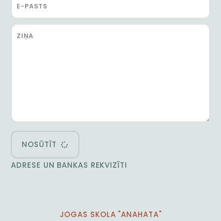
NOSŪTĪT
ADRESE UN BANKAS REKVIZĪTI
JOGAS SKOLA "ANAHATA"