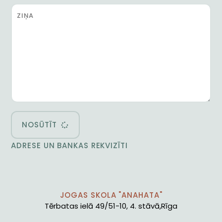
NOSŪTĪT
ADRESE UN BANKAS REKVIZĪTI
JOGAS SKOLA "ANAHATA"
Tērbatas ielā 49/51-10, 4. stāvā,Rīga