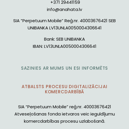
+371 29441159
info@anahata.lv
SIA ”Perpetuum Mobile” Reģ.nr. 40003676421 SEB
UNIBANKA LV13UNLA0050004306641
Bank:
SEB UNIBANKA
IBAN:
LV13UNLA0050004306641
SAZINIES AR MUMS UN ESI INFORMĒTS
ATBALSTS PROCESU DIGITALIZĀCIJAI
KOMERCDARBĪBĀ
SIA “Perpetuum Mobile” reģ.nr. 40003676421
Atveseļošanas fonda ietvaros veic ieguldījumu
komercdarbības procesu uzlabošanā.